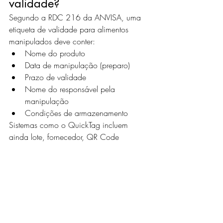
validade?
Segundo a RDC 216 da ANVISA, uma 
etiqueta de validade para alimentos 
manipulados deve conter:
Nome do produto
Data de manipulação (preparo)
Prazo de validade
Nome do responsável pela 
manipulação
Condições de armazenamento
Sistemas como o QuickTag incluem 
ainda lote, fornecedor, QR Code 
rastreável e dados do estabelecimento — 
o que garante conformidade completa 
em qualquer fiscalização.
Quanto custa o 
desperdício sem controle 
de validade?