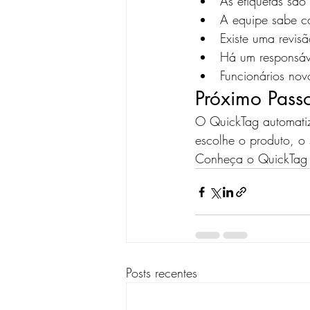
As etiquetas são
A equipe sabe ca
Existe uma revisã
Há um responsáv
Funcionários no
Próximo Pass
O QuickTag automatiz
escolhe o produto, o 
Conheça o QuickTag 
Posts recentes