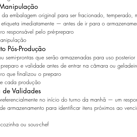
 Manipulação
i da embalagem original para ser fracionado, temperado, 
 etiqueta imediatamente — antes de ir para o armazename
iro responsável pelo pré-preparo
anipulação
o Pós-Produção
ou semi-prontas que serão armazenadas para uso posterior
 preparo e validade antes de entrar na câmara ou geladeir
iro que finalizou o preparo
 de cada produção
a de Validades
eferencialmente no início do turno da manhã — um respo
de armazenamento para identificar itens próximos ao venci
e cozinha ou sous-chef