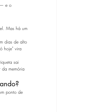
 — e o 
el. Mas há um 
m dias de alto 
ó hoje" vira 
iqueta sai 
r da memória 
nando?
 um ponto de 