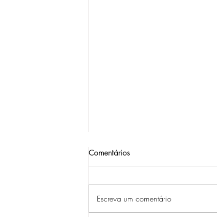
Impressora de Etiqueta para
Comentários
Cozinha Profissional: Como
Escolher a Certa
Guia prático para escolher a
impressora de etiqueta ideal para
Escreva um comentário
sua cozinha profissional: tipos,
conectividade, custo e integração.