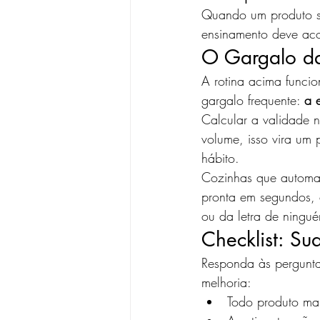
Quando um produto se
ensinamento deve aco
O Gargalo d
A rotina acima funci
gargalo frequente: 
a 
Calcular a validade n
volume, isso vira um 
hábito.
Cozinhas que automati
pronta em segundos,
ou da letra de ningu
Checklist: S
Responda às pergunta
melhoria:
Todo produto ma