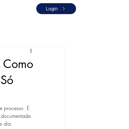
Login
: Como
 Só
 processo. E 
a, documentada 
e dia.