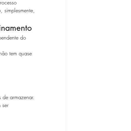
rocesso 
u, simplesmente, 
einamento
ependente do 
não tem quase 
s de armazenar. 
 ser 