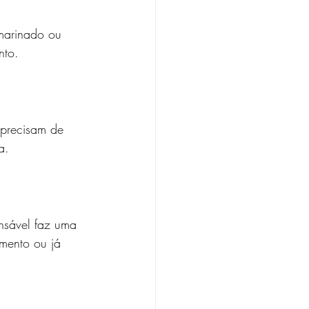
marinado ou 
nto.
 precisam de 
a.
nsável faz uma 
mento ou já 