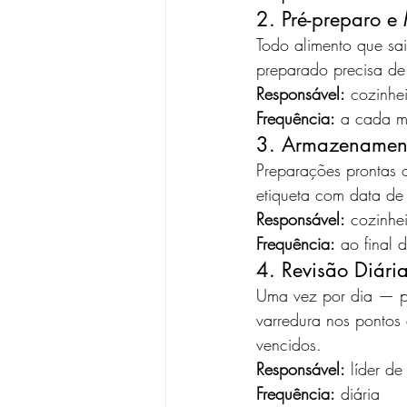
2. Pré-preparo e
Todo alimento que sa
preparado precisa de
Responsável:
 cozinhe
Frequência:
 a cada m
3. Armazenament
Preparações prontas 
etiqueta com data de
Responsável:
 cozinhe
Frequência:
 ao final
4. Revisão Diári
Uma vez por dia — pr
varredura nos pontos 
vencidos.
Responsável:
 líder d
Frequência:
 diária