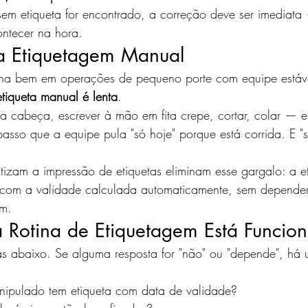
m etiqueta for encontrado, a correção deve ser imediata
ntecer na hora.
a Etiquetagem Manual
ona bem em operações de pequeno porte com equipe estáv
etiqueta manual é lenta
.
a cabeça, escrever à mão em fita crepe, cortar, colar — e
passo que a equipe pula "só hoje" porque está corrida. E "s
zam a impressão de etiquetas eliminam esse gargalo: a et
 com a validade calculada automaticamente, sem depende
ém.
ua Rotina de Etiquetagem Está Funcio
s abaixo. Se alguma resposta for "não" ou "depende", há
nipulado tem etiqueta com data de validade?